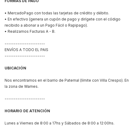
FORMAS DE PAGO
• MercadoPago con todas las tarjetas de crédito y débito.
• En efectivo (genera un cupón de pago y dirígete con el código
recibido a abonar a un Pago Fácil o Rapipago).
• Realizamos Facturas A - B.
----------------------
ENVÍOS A TODO EL PAIS
----------------------
UBICACIÓN
Nos encontramos en el barrio de Paternal (límite con Villa Crespo). En
la zona de Warnes.
----------------------
HORARIO DE ATENCIÓN
Lunes a Viernes de 8:00 a 17hs y Sábados de 8:00 a 12:00hs.