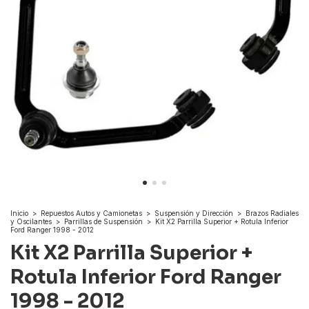
Inicio
>
Repuestos Autos y Camionetas
>
Suspensión y Dirección
>
Brazos Radiales
y Oscilantes
>
Parrillas de Suspensión
>
Kit X2 Parrilla Superior + Rotula Inferior
Ford Ranger 1998 - 2012
Kit X2 Parrilla Superior +
Rotula Inferior Ford Ranger
1998 - 2012