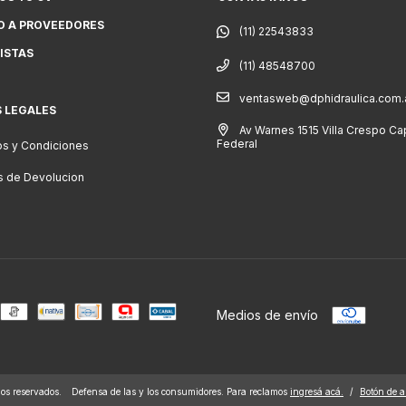
O A PROVEEDORES
ISTAS
(11) 48548700
ventasweb@dphidraulica.com.
S LEGALES
Av Warnes 1515 Villa Crespo Cap
Federal
s y Condiciones
as de Devolucion
Medios de envío
s reservados.
Defensa de las y los consumidores. Para reclamos
ingresá acá.
/
Botón de a