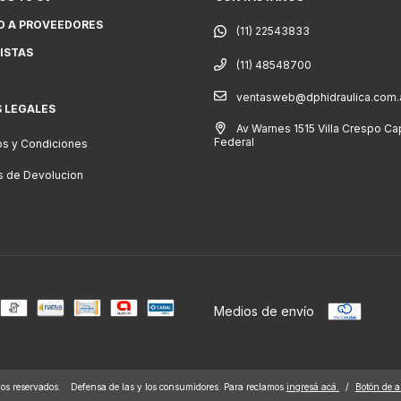
O A PROVEEDORES
ISTAS
(11) 48548700
ventasweb@dphidraulica.com.
S LEGALES
Av Warnes 1515 Villa Crespo Cap
Federal
s y Condiciones
as de Devolucion
Medios de envío
s reservados.
Defensa de las y los consumidores. Para reclamos
ingresá acá.
/
Botón de a