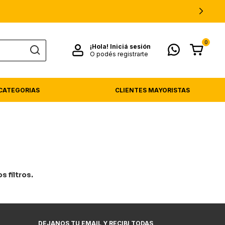
0
¡Hola!
Iniciá sesión
O podés registrarte
CATEGORIAS
CLIENTES MAYORISTAS
 filtros.
DEJANOS TU EMAIL Y RECIBI TODAS