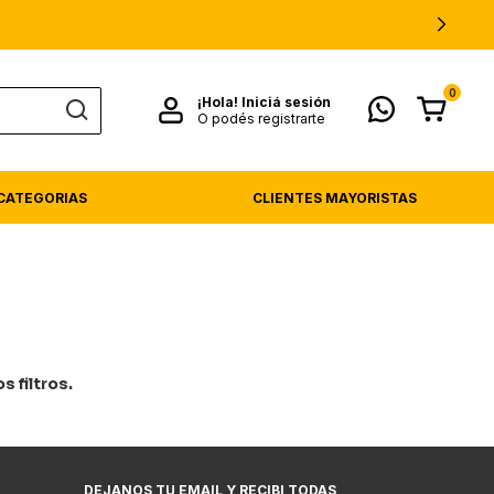
0
¡Hola!
Iniciá sesión
O podés registrarte
CATEGORIAS
CLIENTES MAYORISTAS
 filtros.
DEJANOS TU EMAIL Y RECIBI TODAS