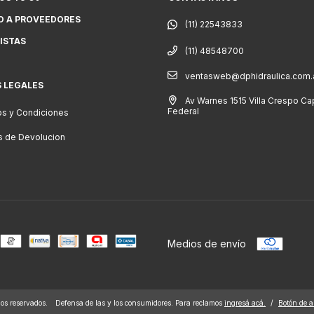
O A PROVEEDORES
ISTAS
(11) 48548700
ventasweb@dphidraulica.com.
S LEGALES
Av Warnes 1515 Villa Crespo Cap
Federal
s y Condiciones
as de Devolucion
Medios de envío
s reservados.
Defensa de las y los consumidores. Para reclamos
ingresá acá.
/
Botón de a