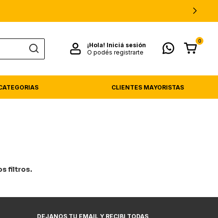
0
¡Hola!
Iniciá sesión
O podés registrarte
CATEGORIAS
CLIENTES MAYORISTAS
 filtros.
DEJANOS TU EMAIL Y RECIBI TODAS