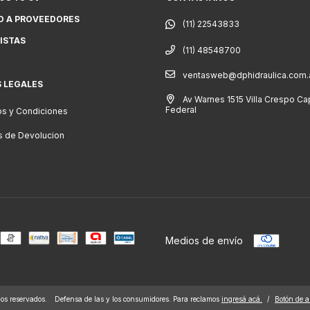
O A PROVEEDORES
ISTAS
(11) 48548700
ventasweb@dphidraulica.com.
S LEGALES
Av Warnes 1515 Villa Crespo Cap
Federal
s y Condiciones
as de Devolucion
Medios de envío
s reservados.
Defensa de las y los consumidores. Para reclamos
ingresá acá.
/
Botón de a