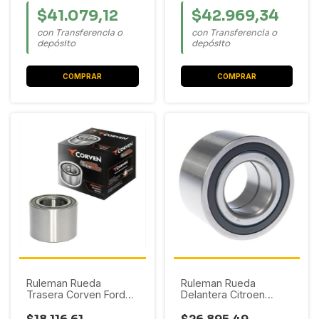
$41.079,12
$42.969,34
con Transferencia o
con Transferencia o
depósito
depósito
Ruleman Rueda
Ruleman Rueda
Trasera Corven Ford
Delantera Citroen
Ecosport / Fiesta Max /
Berlingo / C3 / C4
Fiesta Ambiente /
(42X82X36) S/ABS