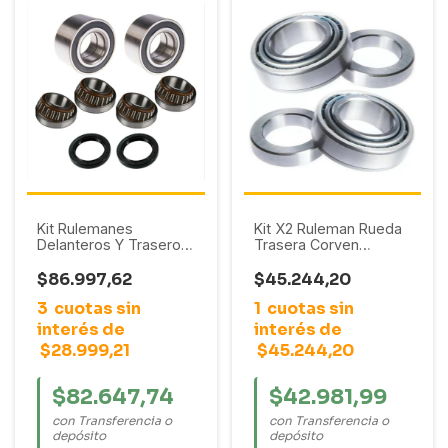
Kit Rulemanes
Kit X2 Ruleman Rueda
Delanteros Y Traseros
Trasera Corven
Ford Orion 1993 - 1998
Chevrolet Blazer / D-
/ Ka 1997 - 2007 /
20 / S10 (SET-10)
$86.997,62
$45.244,20
Fiesta 1994 - 2002 //
3
cuotas sin
1
cuotas sin
Vw Pointer 1993 - 1997
interés de
interés de
$28.999,21
$45.244,20
$82.647,74
$42.981,99
con Transferencia o
con Transferencia o
depósito
depósito