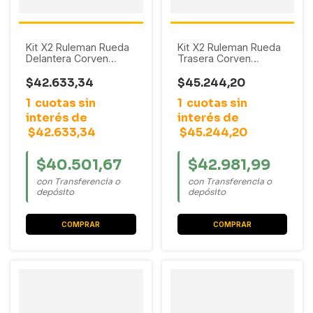
Kit X2 Ruleman Rueda
Kit X2 Ruleman Rueda
Delantera Corven
Trasera Corven
Chevrolet Corsa /
Hyundai Galloper / H-1
Meriva / Montana /
/ H-100 (SET-10)
$42.633,34
$45.244,20
Agile / Celta / Prisma /
1
cuotas sin
1
cuotas sin
Tigra (33X67X37)
interés de
interés de
$42.633,34
$45.244,20
$40.501,67
$42.981,99
con Transferencia o
con Transferencia o
depósito
depósito