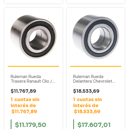
Ruleman Rueda
Ruleman Rueda
Trasera Ranault Clio /
Delantera Chevrolet
Express / Megane / R11
Meriva / Corsa 2 2003
/ R19 / R9 / Symbol /
- 2013
$11.767,89
$18.533,69
Twingo // Peugeot 106
1
cuotas sin
1
cuotas sin
/ 205 / 206 / 207 / 306
interés de
interés de
$11.767,89
$18.533,69
$11.179,50
$17.607,01