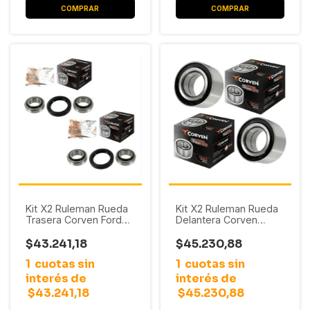
Kit X2 Ruleman Rueda
Kit X2 Ruleman Rueda
Trasera Corven Ford
Delantera Corven
Orion / Ka / Fiesta
Renault R9 / R19 / Clio /
Español
Express / Laguna /
$43.241,18
$45.230,88
Logan / Megane /
1
cuotas sin
1
cuotas sin
Sandero / Symbol
(37X72X37) S/ABS
interés de
interés de
$43.241,18
$45.230,88