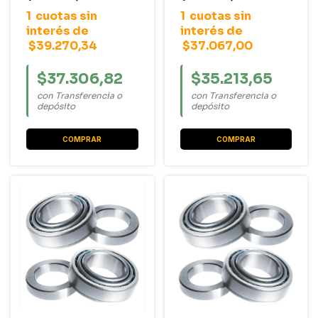
R9 / Sandero / Twingo
1
cuotas sin
1
cuotas sin
/ Scenic / Symbol
interés de
interés de
$39.270,34
$37.067,00
$37.306,82
$35.213,65
con Transferencia o
con Transferencia o
depósito
depósito