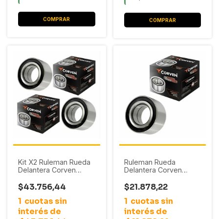
Kit X2 Ruleman Rueda
Ruleman Rueda
Delantera Corven
Delantera Corven
Chevrolet Monza /
Chevrolet Monza /
Ventra (39X72X37)
Vectra (39X72X37)
$43.756,44
$21.878,22
S/ABS
S/ABS
1
cuotas sin
1
cuotas sin
interés de
interés de