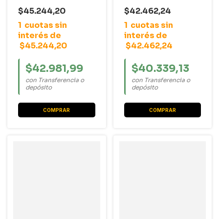
Renault R18 1983 -
128 / 147 / Duna /
1995 (SET-10)
Fiorino / Palio / Regatta
$45.244,20
$42.462,24
/ Siena / Spazio / Uno
1
cuotas sin
1
cuotas sin
(35X68X37)
interés de
interés de
$45.244,20
$42.462,24
$42.981,99
$40.339,13
con Transferencia o
con Transferencia o
depósito
depósito