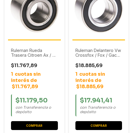
Ruleman Rueda
Ruleman Delantero Vw
Trasera Citroen Ax / C3
Crossfox / Fox / Gacel
/ Xsara / Zx //
/ Gol / Gol Trend /
Chevrolet Aveo / Aveo
Pointer / Polo Classic /
$11.767,89
$18.885,69
G3
Quantum / Pointer /
1
cuotas sin
1
cuotas sin
Saveiro / Senda /
Voyage
interés de
interés de
$11.767,89
$18.885,69
$11.179,50
$17.941,41
con Transferencia o
con Transferencia o
depósito
depósito