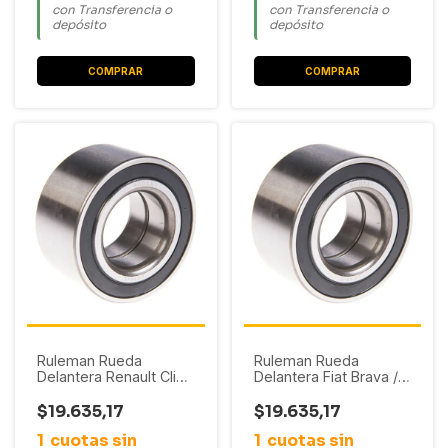
con Transferencia o
con Transferencia o
depósito
depósito
Ruleman Rueda
Ruleman Rueda
Delantera Renault Clio /
Delantera Fiat Brava /
Express / Kangoo /
Bravo / Doblo / Fiorino
Laguna / Logan / R19 /
/ Idea / Linea / Marea /
$19.635,17
$19.635,17
R9 / Sandero / Twingo
Punto
1
cuotas sin
1
cuotas sin
/ Scenic / Symbol