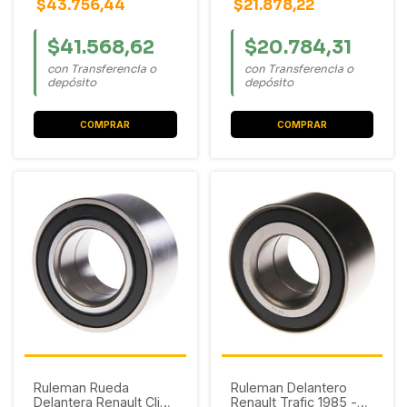
$43.756,44
$21.878,22
$41.568,62
$20.784,31
con Transferencia o
con Transferencia o
depósito
depósito
Ruleman Rueda
Ruleman Delantero
Delantera Renault Clio /
Renault Trafic 1985 -