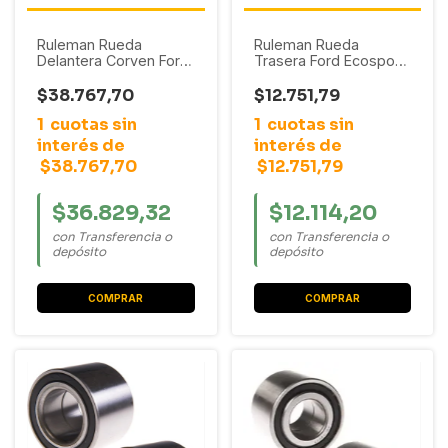
Ruleman Rueda
Ruleman Rueda
Delantera Corven Ford
Trasera Ford Ecosport
Fiesta Kinetic /
/ Fiesta Max / Fiesta
Ecosport Kinetic /
Ambiente 2003 - 2012
$38.767,70
$12.751,79
Focus (C/ABS)
1
cuotas sin
1
cuotas sin
interés de
interés de
$38.767,70
$12.751,79
$36.829,32
$12.114,20
con Transferencia o
con Transferencia o
depósito
depósito