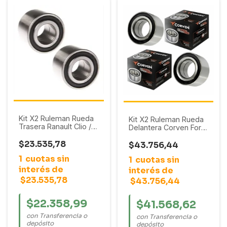
Kit X2 Ruleman Rueda
Kit X2 Ruleman Rueda
Trasera Ranault Clio /
Delantera Corven Ford
Express / Megane / R11
Escort / Orion / Fiesta /
/ R19 / R9 / Symbol /
$23.535,78
Ka (39X72X37) S/ABS
$43.756,44
Twingo // Peugeot 106
1
cuotas sin
1
cuotas sin
/ 205 / 206 / 207 / 306
interés de
interés de
$23.535,78
$43.756,44
$22.358,99
$41.568,62
con Transferencia o
con Transferencia o
depósito
depósito