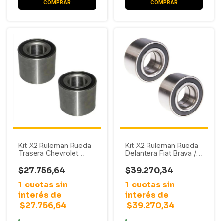
Kit X2 Ruleman Rueda
Kit X2 Ruleman Rueda
Trasera Chevrolet
Delantera Fiat Brava /
Corsa 2 / Meriva
Bravo / Doblo / Fiorino
/ Idea / Linea / Marea /
$27.756,64
$39.270,34
Punto
1
cuotas sin
1
cuotas sin
interés de
interés de
$27.756,64
$39.270,34