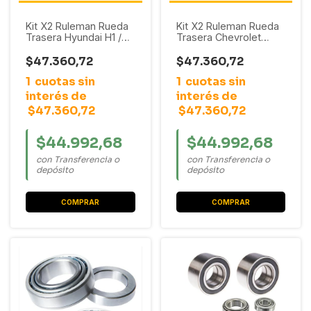
Kit X2 Ruleman Rueda
Kit X2 Ruleman Rueda
Trasera Hyundai H1 /
Trasera Chevrolet
H100 / Galloper
Blazer / S10 / D-20
$47.360,72
$47.360,72
1
cuotas sin
1
cuotas sin
interés de
interés de
$47.360,72
$47.360,72
$44.992,68
$44.992,68
con Transferencia o
con Transferencia o
depósito
depósito