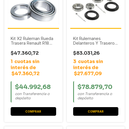
Kit X2 Ruleman Rueda
Kit Rulemanes
Trasera Renault R18
Delanteros Y Traseros
1983 - 1995
Vw Gol Power / Gol
Country / Gol Trend /
$47.360,72
$83.031,26
Voyage / Golf / Passat
1
cuotas sin
3
cuotas sin
/ Polo
interés de
interés de
$47.360,72
$27.677,09
$44.992,68
$78.879,70
con Transferencia o
con Transferencia o
depósito
depósito