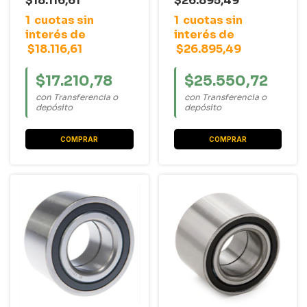
$18.116,61
$26.895,49
Focus One
1
cuotas sin
1
cuotas sin
(29X53X37) S/ABS
interés de
interés de
$18.116,61
$26.895,49
$17.210,78
$25.550,72
con Transferencia o
con Transferencia o
depósito
depósito