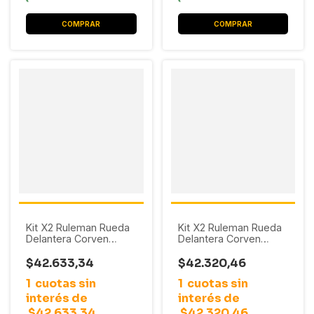
Kit X2 Ruleman Rueda
Kit X2 Ruleman Rueda
Delantera Corven
Delantera Corven
Suzuki Fun
Chevrolet Corsa 2 /
(33X67X37)
Meriva (34X67X37)
$42.633,34
$42.320,46
S/ABS
1
cuotas sin
1
cuotas sin
interés de
interés de
$42.633,34
$42.320,46