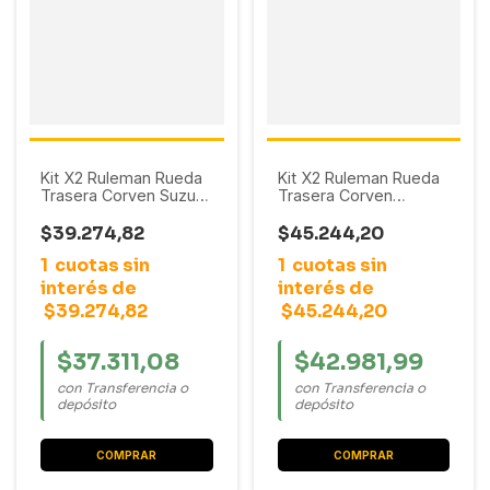
Kit X2 Ruleman Rueda
Kit X2 Ruleman Rueda
Trasera Corven Suzuki
Trasera Corven
Fun
Ssangyong Korando /
Musso (SET-10)
$39.274,82
$45.244,20
1
cuotas sin
1
cuotas sin
interés de
interés de
$39.274,82
$45.244,20
$37.311,08
$42.981,99
con Transferencia o
con Transferencia o
depósito
depósito