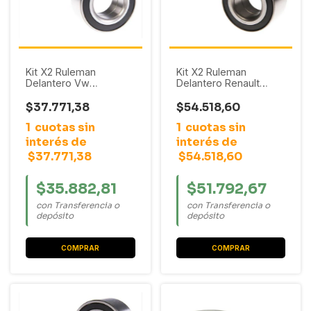
Kit X2 Ruleman
Kit X2 Ruleman
Delantero Vw
Delantero Renault
Crossfox / Fox / Gacel
Trafic 1985 - 2001
/ Gol / Gol Trend /
$37.771,38
$54.518,60
Pointer / Polo Classic /
1
cuotas sin
1
cuotas sin
Quantum / Pointer /
Saveiro / Senda /
interés de
interés de
Voyage
$37.771,38
$54.518,60
$35.882,81
$51.792,67
con Transferencia o
con Transferencia o
depósito
depósito