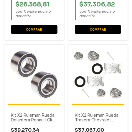
$26.368,81
$37.306,82
con Transferencia o
con Transferencia o
depósito
depósito
Kit X2 Ruleman Rueda
Kit X2 Ruleman Rueda
Delantera Renault Clio /
Trasera Chevrolet
Express / Kangoo /
Corsa / Monza / Prisma
Laguna / Logan / R19 /
/ Agile // Suzuki Fun
$39.270,34
$37.067,00