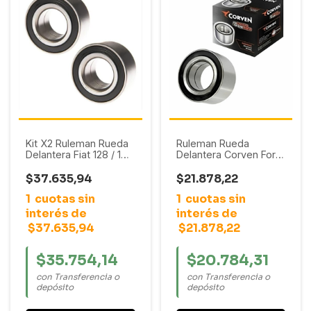
Kit X2 Ruleman Rueda
Ruleman Rueda
Delantera Fiat 128 / 147
Delantera Corven Ford
/ Duna / Idea / Palio /
Courier / Orion / Fiesta
Punto / Siena / Sapazio
/ Ka (39X72X37) S/ABS
$37.635,94
$21.878,22
/ Uno
1
cuotas sin
1
cuotas sin
interés de
interés de
$37.635,94
$21.878,22
$35.754,14
$20.784,31
con Transferencia o
con Transferencia o
depósito
depósito