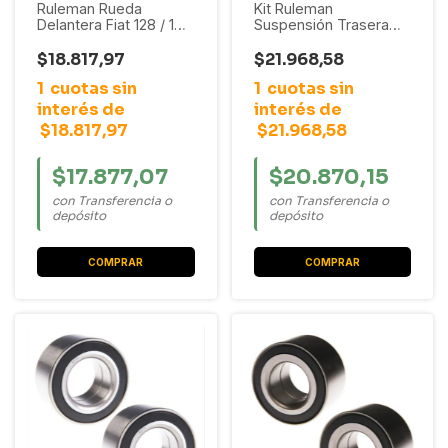
Ruleman Rueda
Kit Ruleman
Delantera Fiat 128 / 147
Suspensión Trasera
/ Duna / Idea / Palio /
Renault R9 / R11 / R19 /
Punto / Siena / Sapazio
Kangoo / Megane
$18.817,97
$21.968,58
/ Uno
1
cuotas sin
1
cuotas sin
interés de
interés de
$18.817,97
$21.968,58
$17.877,07
$20.870,15
con Transferencia o
con Transferencia o
depósito
depósito