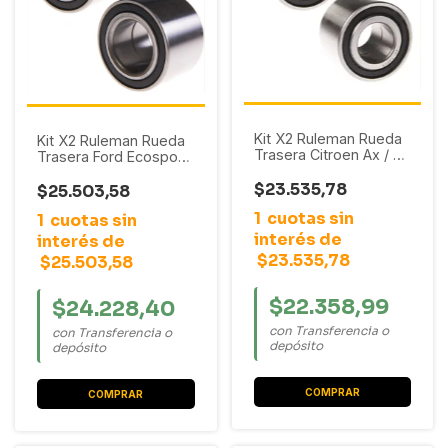
Kit X2 Ruleman Rueda
Kit X2 Ruleman Rueda
Trasera Citroen Ax / C3
Trasera Ford Ecosport
/ Xsara / Zx //
/ Fiesta Max / Fiesta
Chevrolet Aveo / Aveo
$23.535,78
Ambiente 2003 - 2012
$25.503,58
G3
1
cuotas sin
1
cuotas sin
interés de
interés de
$23.535,78
$25.503,58
$22.358,99
$24.228,40
con Transferencia o
con Transferencia o
depósito
depósito