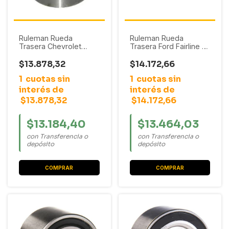
Ruleman Rueda
Ruleman Rueda
Trasera Chevrolet
Trasera Ford Fairline /
Corsa 2 / Meriva
F100 / F150
$13.878,32
$14.172,66
1
cuotas sin
1
cuotas sin
interés de
interés de
$13.878,32
$14.172,66
$13.184,40
$13.464,03
con Transferencia o
con Transferencia o
depósito
depósito