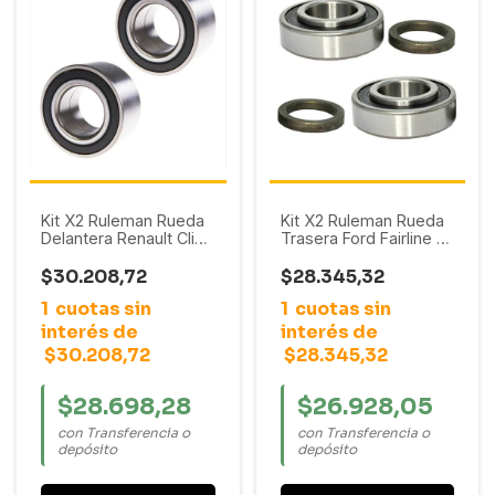
Kit X2 Ruleman Rueda
Kit X2 Ruleman Rueda
Delantera Renault Clio /
Trasera Ford Fairline /
R11 / R9 / Twingo
F100 / F150
$30.208,72
$28.345,32
1
cuotas sin
1
cuotas sin
interés de
interés de
$30.208,72
$28.345,32
$28.698,28
$26.928,05
con Transferencia o
con Transferencia o
depósito
depósito