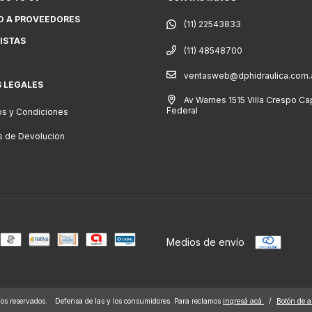
O A PROVEEDORES
ISTAS
(11) 48548700
ventasweb@dphidraulica.com.
S LEGALES
Av Warnes 1515 Villa Crespo Cap
Federal
s y Condiciones
as de Devolucion
Medios de envío
s reservados.
Defensa de las y los consumidores. Para reclamos
ingresá acá.
/
Botón de a