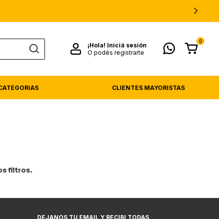
0
¡Hola!
Iniciá sesión
O podés registrarte
CATEGORIAS
CLIENTES MAYORISTAS
 filtros.
DEJANOS TU EMAIL Y RECIBI TODAS