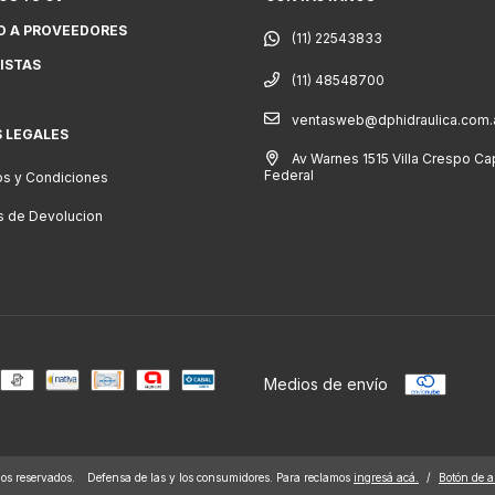
O A PROVEEDORES
ISTAS
(11) 48548700
ventasweb@dphidraulica.com.
S LEGALES
Av Warnes 1515 Villa Crespo Cap
Federal
s y Condiciones
as de Devolucion
Medios de envío
s reservados.
Defensa de las y los consumidores. Para reclamos
ingresá acá.
/
Botón de a