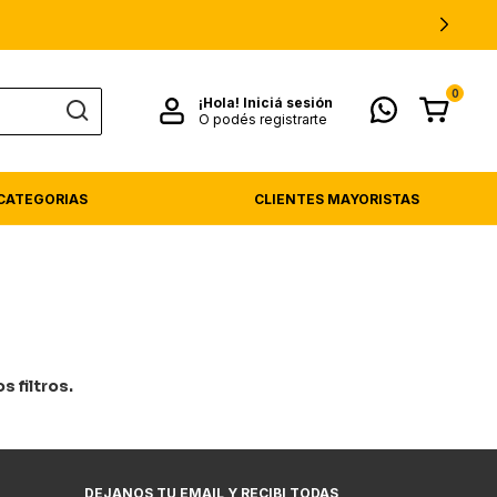
0
¡Hola!
Iniciá sesión
O podés registrarte
CATEGORIAS
CLIENTES MAYORISTAS
 filtros.
DEJANOS TU EMAIL Y RECIBI TODAS